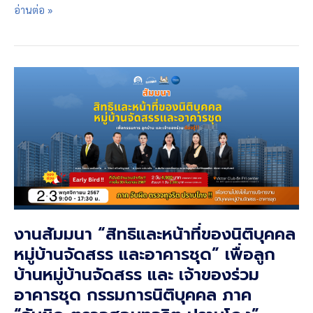
Right
อ่านต่อ »
Over
Lease
Hold
Asset
งานสัมมนา “สิทธิและหน้าที่ของนิติบุคคล
หมู่บ้านจัดสรร และอาคารชุด” เพื่อลูก
บ้านหมู่บ้านจัดสรร และ เจ้าของร่วม
อาคารชุด กรรมการนิติบุคคล ภาค