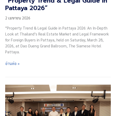
“Property Trend & Legal Guide in
Pattaya 2026”
2 เมษายน 2026
“Property Trend & Legal Guide in Pattaya 2026: An In-Depth
Look at Thailand’s Real Estate Market and Legal Framework
for Foreign Buyers in Pattaya, held on Saturday, March 28,
2026, at Dao Dueng Grand Ballroom, The Siamese Hotel
Pattaya.
“Property
อ่านต่อ »
Trend
&
Legal
Guide
in
Pattaya
2026”