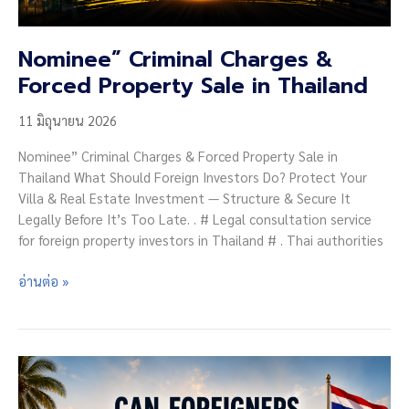
Nominee” Criminal Charges &
Forced Property Sale in Thailand
11 มิถุนายน 2026
Nominee” Criminal Charges & Forced Property Sale in
Thailand What Should Foreign Investors Do? Protect Your
Villa & Real Estate Investment — Structure & Secure It
Legally Before It’s Too Late. . # Legal consultation service
for foreign property investors in Thailand # . Thai authorities
Nominee”
อ่านต่อ »
Criminal
Charges
&
Forced
Property
Sale