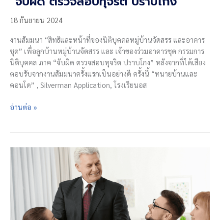
“จับผิด ตรวจสอบทุจริต ปราบโกง”
18 กันยายน 2024
งานสัมมนา “สิทธิและหน้าที่ของนิติบุคคลหมู่บ้านจัดสรร และอาคาร
ชุด” เพื่อลูกบ้านหมู่บ้านจัดสรร และ เจ้าของร่วมอาคารชุด กรรมการ
นิติบุคคล ภาค “จับผิด ตรวจสอบทุจริต ปราบโกง” หลังจากที่ได้เสียง
ตอบรับจากงานสัมมนาครั้งแรกเป็นอย่างดี ครั้งนี้ “ทนายบ้านและ
คอนโด” , Silverman Application, โรงเรียนอส
งาน
อ่านต่อ »
สัมมนา
“สิทธิ
และ
หน้าที่
ของ
นิติบุคคล
หมู่บ้าน
จัดสรร
และ
อาคาร