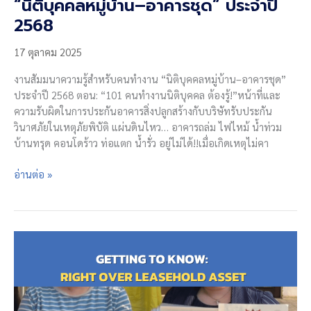
“นิติบุคคลหมู่บ้าน–อาคารชุด” ประจำปี
2568
17 ตุลาคม 2025
งานสัมมนาความรู้สำหรับคนทำงาน “นิติบุคคลหมู่บ้าน–อาคารชุด”
ประจำปี 2568 ตอน: “101 คนทำงานนิติบุคคล ต้องรู้!”หน้าที่และ
ความรับผิดในการประกันอาคารสิ่งปลูกสร้างกับบริษัทรับประกัน
วินาศภัยในเหตุภัยพิบัติ แผ่นดินไหว… อาคารถล่ม ไฟไหม้ น้ำท่วม
บ้านทรุด คอนโดร้าว ท่อแตก น้ำรั่ว อยู่ไม่ได้!!เมื่อเกิดเหตุไม่คา
งาน
อ่านต่อ »
สัมมนา
ความ
รู้
สำหรับ
คน
ทำงาน
“นิติบุคคล
หมู่บ้าน–