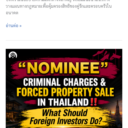
วางแผนทางกฎหมายเพื่อคุ้มครองสิทธิของคู่รักและครอบครัวใน
อนาคต
จด
อ่านต่อ »
ทะเบียน
สมรส
vs
อยู่
กิน
กัน
เฉย
ๆ
ปี
2026
ต่าง
กัน
แค่
ไหน?