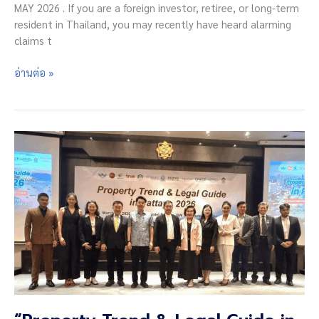
MAY 2026 . If you are a foreign investor, retiree, or long-term
resident in Thailand, you may recently have heard alarming
claims t
Can
อ่านต่อ »
Foreigners
Still
do
30+30+30
Year
Long-
Term
Lease
in
Thailand