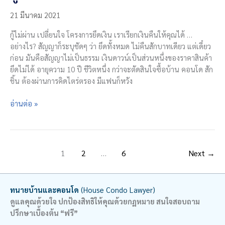
21 มีนาคม 2021
กู้ไม่ผ่าน เปลี่ยนใจ โครงการยึดเงิน เราเรียกเงินคืนให้คุณได้ …
อย่างไร? สัญญาก็ระบุชัดๆ ว่า ยึดทั้งหมด ไม่คืนสักบาทเดียว แต่เดี๋ยว
ก่อน มันคือสัญญาไม่เป็นธรรม เงินดาวน์เป็นส่วนหนึ่งของราคาสินค้า
ยึดไม่ได้ อายุความ 10 ปี ชีวิตหนึ่ง กว่าจะตัดสินใจซื้อบ้าน คอนโด สัก
ชิ้น ต้องผ่านการคิดไตร่ตรอง มีแฟนก็หวัง
กู้
อ่านต่อ »
ไม่
ผ่าน
เปลี่ยน
ใจ
1
2
…
6
Next
→
เรียก
คืน
เงิน
ทนายบ้านและคอนโด
(House Condo Lawyer)
ดาวน์
ดูแลคุณด้วยใจ ปกป้องสิทธิให้คุณด้วยกฏหมาย สนใจสอบถาม
ได้
ปรึกษาเบื้องต้น “ฟรี”