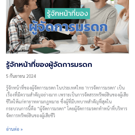
ชุด”
เพื่อ
ลูก
บ้าน
หมู่บ้าน
จัดสรร
และ
เจ้าของ
ร่วม
รู้จักหน้าที่ของผู้จัดการมรดก
อาคาร
5 กันยายน 2024
ชุด
กรรมการ
รู้จักหน้าที่ของผู้จัดการมรดก ในประเทศไทย ‘การจัดการมรดก’ เป็น
นิติบุคคล
เรื่องที่มีความสำคัญอย่างมาก เพราะเป็นการจัดสรรทรัพย์สินของผู้เสีย
ภาค
ชีวิตให้แก่ทายาทตามกฎหมาย ซึ่งผู้ที่มีบทบาทสำคัญที่สุดใน
“จับผิด
กระบวนการนี้คือ “ผู้จัดการมรดก” โดยผู้จัดการมรดกทำหน้าที่บริหาร
ตรวจ
จัดการทรัพย์สินของผู้เสียชีวิ
สอบ
ทุจริต
รู้จัก
อ่านต่อ »
ปราบ