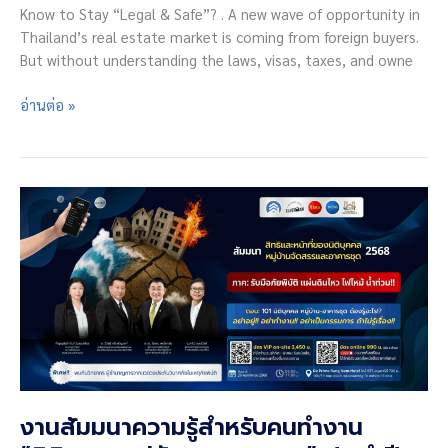
Know to Stay “Legal & Safe”? . A new wave of opportunity in
Thailand’s real estate market is coming from foreign buyers.
But without understanding the laws, visas, taxes, and owne
Property
อ่านต่อ »
Trend
&
Legal
Guide
in
Thailand
Update!
2026
งานสัมมนาความรู้สำหรับคนทำงาน