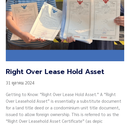
อาคาร
ชุด”
ประจำ
ปี
2568
Right Over Lease Hold Asset
31 ตุลาคม 2024
Getting to Know: “Right Over Lease Hold Asset.” A “Right
Over Leasehold Asset” is essentially a substitute document
for a land title deed or a condominium unit title document,
issued to allow foreign ownership. This is referred to as the
“Right Over Leasehold Asset Certificate” (as depic