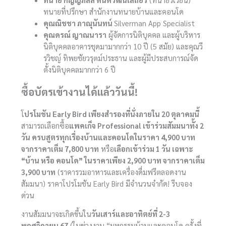
ทนายที่ปรึกษา สำนักงานทนายบ้านและคอนโด
คุณณิชชา ภาณุนันทน์
Silverman App Specialist
คุณดรณ์ ญาณนารา
ผู้จัดการนิติบุคคล และผู้บริหาร
นิติบุคคลอาคารชุดมามากกว่า 10 ปี (5 สมัย) และคุณวี
รวิชญ์ ทิพยชัยวรุตม์ประธาน และผู้มีประสบการณ์จัด
ตั้งนิติบุคคลมากกว่า 6 ปี
ซื้อบัตรเข้างานได้แล้ววันนี้!
โ
ปรโมชัน Early Bird เพียงสำรองที่นั่งภายใน 20 ตุลาคมนี้
สามารถเลือกซื้อ
แพคเก็จ Professional เข้าร่วมสัมมนาทั้ง 2
วัน ครบสูตรทุกเรื่องบ้านและคอนโดในราคา 4,900 บาท
จากราคาเต็ม 7,800 บาท
หรือ
เลือกเข้าร่วม 1 วัน เฉพาะ
“บ้าน หรือ คอนโด” ในราคาเพียง 2,900 บาท จากราคาเต็ม
3,900 บาท
(ราคารวมอาหารและเครื่องดื่มฟรีตลอดงาน
สัมมนา) ราคาโปรโมชัน Early Bird มีจำนวนจำกัด! รีบจอง
ด่วน
งานสัมมนาจะเกิดขึ้นใน
วันเสาร์และอาทิตย์ที่ 2-3
พฤศจิกายน 67
(ในช่วงงาน “มหกรรมบ้านและคอนโด ครั้งที่