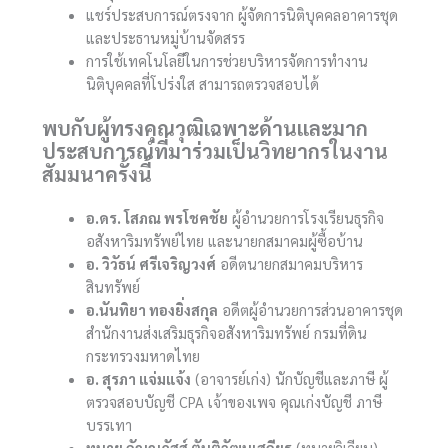
แชร์ประสบการณ์ตรงจาก ผู้จัดการนิติบุคคลอาคารชุด
และประธานหมู่บ้านจัดสรร
การใช้เทคโนโลยีในการช่วยบริหารจัดการทำงาน
นิติบุคคลที่โปร่งใส สามารถตรวจสอบได้
พบกับผู้ทรงคุณวุฒิเฉพาะด้านและมาก
ประสบการณ์ที่มาร่วมเป็นวิทยากรในงาน
สัมมนาครั้งนี้
อ.ดร. โสภณ พรโชคชัย
ผู้อำนวยการโรงเรียนธุรกิจ
อสังหาริมทรัพย์ไทย และนายกสมาคมผู้ซื้อบ้าน
อ. วิวัธน์ ศรีเจริญวงศ์
อดีตนายกสมาคมบริหาร
สินทรัพย์
อ.นันทิยา ทองยิ่งสกุล
อดีตผู้อำนวยการส่วนอาคารชุด
สำนักงานส่งเสริมธุรกิจอสังหาริมทรัพย์ กรมที่ดิน
กระทรวงมหาดไทย
อ. สุรภา แจ่มแจ้ง
(อาจารย์เก่ง) นักบัญชีและภาษี ผู้
ตรวจสอบบัญชี CPA เจ้าของเพจ คุณเก่งบัญชี ภาษี
บรรเทา
ทนาย กัญญภัสส์ ตันติวัฒนเสถียร
(ทนายวิเวียน)