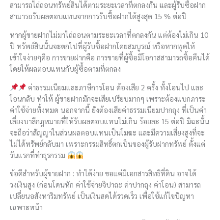
สามารถไถ่ถอนทรัพย์สินได้ตามระยะเวลาที่ตกลงกัน และผู้รับซื้อฝาก
สามารถรับผลตอบแทนจากการรับซื้อฝากได้สูงสุด 15 % ต่อปี
หากผู้ขายฝากไม่มาไถ่ถอนตามระยะเวลาที่ตกลงกัน แต่ต้องไม่เกิน 10
ปี ทรัพย์สินนั้นจะตกไปที่ผู้รับซื้อฝากโดยสมบูรณ์ หรือหากพูดให้
เข้าใจง่ายๆคือ การขายฝากคือ การขายที่ผู้ซื้อมีโอกาสสามารถซื้อคืนได้
โดยให้ผลตอบแทนกับผู้ซื้อตามที่ตกลง
ค่าธรรมเนียมและภาษีการโอน ต้องเสีย 2 ครั้ง ทั้งโอนไป และ
โอนกลับ ทำให้ ผู้ขายฝากมักจะเสียเปรียบมากๆ เพราะต้องแบกภาระ
ค่าใช้จ่ายทั้งหมด นอกจากนี้ ยังต้องเสียค่าธรรมเนียมปากถุง ที่เป็นคำ
เลี่ยงบาลีกฎหมายที่ให้รับผลตอบแทนไม่เกิน ร้อยละ 15 ต่อปี มิฉะนั้น
จะถือว่าสัญญาในส่วนผลตอบแทนเป็นโมฆะ และมีความเสี่ยงสูงที่จะ
ไม่ได้ทรัพย์กลับมา เพราะกรรมสิทธิ์ตกเป็นของผู้รับฝากทรัพย์ ตั้งแต่
วันแรกที่ทำธุรกรรม
ข้อดีสำหรับผู้ขายฝาก : ทำได้ง่าย ขอแค่มีเอกสารสิทธิที่ดิน อาจได้
วงเงินสูง (ก่อนโดนหัก ค่าใช้จ่ายจิปาถะ ค่าปากถุง ค่าโอน) สามารถ
เปลี่ยนอสังหาริมทรัพย์ เป็นเงินสดได้รวดเร็ว เพื่อใช้แก้ไขปัญหา
เฉพาะหน้า