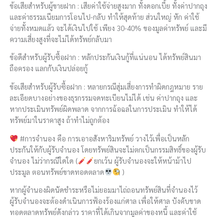
ข้อเสียสำหรับผู้ขายฝาก : เสียค่าใช้จ่ายสูงมาก ทั้งดอกเบี้ย ทั้งค่าปากถุง
และค่าธรรมเนียมการโอนไป-กลับ ทำให้สุดท้าย ส่วนใหญ่ หัก ค่าใช้
จ่ายทั้งหมดแล้ว จะได้เงินไปใช้ เพียง 30-40% ของมูลค่าทรัพย์ และมี
ความเสี่ยงสูงที่จะไม่ได้ทรัพย์กลับมา
ข้อดีสำหรับผู้รับซื้อฝาก : หลักประกันเงินกู้ที่แน่นอน ได้ทรัพย์สินมา
ถือครอง แลกกับเงินปล่อยกู้
ข้อเสียสำหรับผู้รับซื้อฝาก : หลายกรณีสุ่มเสี่ยงการทำผิดกฎหมาย ราย
ละเอียดบางอย่างของธุรกรรมจดทะเบียนไม่ได้ เช่น ค่าปากถุง และ
หากประเมินทรัพย์ผิดพลาด จากการฉ้อฉลในการประเมิน ทำให้ได้
ทรัพย์มาในราคาสูง ถ้าทำไม่ถูกต้อง
#การจำนอง คือ การเอาอสังหาริมทรัพย์ วางไว้เพื่อเป็นหลัก
ประกันให้กับผู้รับจำนอง โดยทรัพย์สินจะไม่ตกเป็นกรรมสิทธิ์ของผู้รับ
จำนอง ไม่ว่ากรณีใดใด (
ยกเว้น ผู้รับจำนองจะให้หน้าม้าไป
ประมูล ตอนทรัพย์ขาดทอดตลาด
)
หากผู้จำนองผิดนัดชำระหรือไม่ยอมมาไถ่ถอนทรัพย์สินที่จำนองไว้
ผู้รับจำนองจะต้องดำเนินการฟ้องร้องแก่ศาล เพื่อให้ศาล บังคับขาด
ทอดตลาดทรัพย์ดังกล่าว ราคาที่ได้เกินจากมูลค่าของหนี้ และค่าใช้