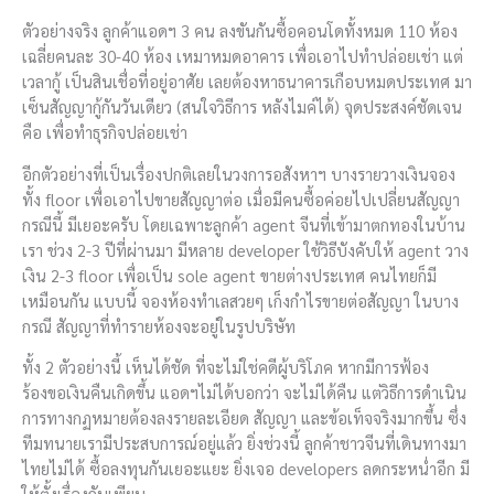
ตัวอย่างจริง ลูกค้าแอดฯ 3 คน ลงขันกันซื้อคอนโดทั้งหมด 110 ห้อง
เฉลี่ยคนละ 30-40 ห้อง เหมาหมดอาคาร เพื่อเอาไปทำปล่อยเช่า แต่
เวลากู้ เป็นสินเชื่อที่อยู่อาศัย เลยต้องหาธนาคารเกือบหมดประเทศ มา
เซ็นสัญญากู้กันวันเดียว (สนใจวิธีการ หลังไมค์ได้) จุดประสงค์ชัดเจน
คือ เพื่อทำธุรกิจปล่อยเช่า
อีกตัวอย่างที่เป็นเรื่องปกติเลยในวงการอสังหาฯ บางรายวางเงินจอง
ทั้ง floor เพื่อเอาไปขายสัญญาต่อ เมื่อมีคนซื้อค่อยไปเปลี่ยนสัญญา
กรณีนี้ มีเยอะครับ โดยเฉพาะลูกค้า agent จีนที่เข้ามาตกทองในบ้าน
เรา ช่วง 2-3 ปีที่ผ่านมา มีหลาย developer ใช้วิธีบังคับให้ agent วาง
เงิน 2-3 floor เพื่อเป็น sole agent ขายต่างประเทศ คนไทยก็มี
เหมือนกัน แบบนี้ จองห้องทำเลสวยๆ เก็งกำไรขายต่อสัญญา ในบาง
กรณี สัญญาที่ทำรายห้องจะอยู่ในรูปบริษัท
ทั้ง 2 ตัวอย่างนี้ เห็นได้ชัด ที่จะไม่ใช่คดีผู้บริโภค หากมีการฟ้อง
ร้องขอเงินคืนเกิดขึ้น แอดฯไม่ได้บอกว่า จะไม่ได้คืน แต่วิธีการดำเนิน
การทางกฏหมายต้องลงรายละเอียด สัญญา และข้อเท็จจริงมากขึ้น ซึ่ง
ทีมทนายเรามีประสบการณ์อยู่แล้ว ยิ่งช่วงนี้ ลูกค้าชาวจีนที่เดินทางมา
ไทยไม่ได้ ซื้อลงทุนกันเยอะแยะ ยิ่งเจอ developers ลดกระหน่ำอีก มี
ให้ตั้งเรื่องกันเพียบ