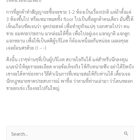
การที่ลูกค้าทำสัญญาจะซื้อจะขาย 1-2 ห้องเป็นเรื่องปกติ แต่ถ้าตั้งแต่
3 ห้องขึ้นไป หรือเหมาหมดทั้ง floor ไปเป็นชื่อลูกค้าคนเดียว มันชี้ให้
เห็นเกือบชัดเจนว่า จุดประสงค์ เพื่อทำธุรกิจแน่ๆ บอกศาลไปว่า คน
ขาย อมพระประธาน มากล่อมให้ซื้อ เพื่อไปอยู่เอง แจกญาติ แจกลูก
แจกหลาน เพื่อให้เป็นคดีผู้บริโภค ก็ต้องเหนื่อยกันหน่อย เผลอๆจะ
เจอย้อนศรด้วย (! – -)
ดังนั้น เราๆท่านๆที่เป็นผู้บริโภค สบายใจกันได้ แต่สำหรับนักลงทุน
แนะนำให้คุยรายละเอียด ตามข้อเท็จจริง ให้กับทนายฟัง อย่าได้ปิดบัง
เขาจะได้หาช่องทาง วิธีดำเนินการที่เหมาะสมให้กับท่านได้ เดี๋ยวเจอ
นักกฏหมายขาดประสบการณ์ พาซื่อ ว่าตามที่ท่านเล่ามา ว่าโดนหลอก
ขายยกเข่ง เรื่องจะไปกันใหญ่
S
e