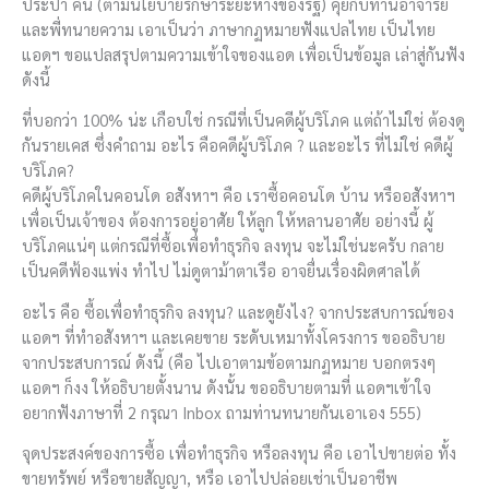
ประปา คั่น (ตามนโยบายรักษาระยะห่างของรัฐ) คุยกับท่านอาจารย์
และพี่ทนายความ เอาเป็นว่า ภาษากฏหมายฟังแปลไทย เป็นไทย
แอดฯ ขอแปลสรุปตามความเข้าใจของแอด เพื่อเป็นข้อมูล เล่าสู่กันฟัง
ดังนี้
ที่บอกว่า 100% น่ะ เกือบใช่ กรณีที่เป็นคดีผู้บริโภค แต่ถ้าไม่ใช่ ต้องดู
กันรายเคส ซึ่งคำถาม อะไร คือคดีผู้บริโภค ? และอะไร ที่ไม่ใช่ คดีผู้
บริโภค?
คดีผู้บริโภคในคอนโด อสังหาฯ คือ เราซื้อคอนโด บ้าน หรืออสังหาฯ
เพื่อเป็นเจ้าของ ต้องการอยู่อาศัย ให้ลูก ให้หลานอาศัย อย่างนี้ ผู้
บริโภคแน่ๆ แต่กรณีที่ซื้อเพื่อทำธุรกิจ ลงทุน จะไม่ใช่นะครับ กลาย
เป็นคดีฟ้องแพ่ง ทำไป ไม่ดูตาม้าตาเรือ อาจยื่นเรื่องผิดศาลได้
อะไร คือ ซื้อเพื่อทำธุรกิจ ลงทุน? และดูยังไง? จากประสบการณ์ของ
แอดฯ ที่ทำอสังหาฯ และเคยขาย ระดับเหมาทั้งโครงการ ขออธิบาย
จากประสบการณ์ ดังนี้ (คือ ไปเอาตามข้อตามกฏหมาย บอกตรงๆ
แอดฯ ก็งง ให้อธิบายตั้งนาน ดังนั้น ขออธิบายตามที่ แอดฯเข้าใจ
อยากฟังภาษาที่ 2 กรุณา Inbox ถามท่านทนายกันเอาเอง 555)
จุดประสงค์ของการซื้อ เพื่อทำธุรกิจ หรือลงทุน คือ เอาไปขายต่อ ทั้ง
ขายทรัพย์ หรือขายสัญญา, หรือ เอาไปปล่อยเช่าเป็นอาชีพ