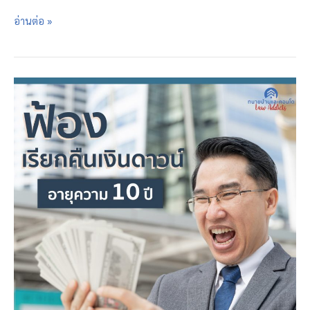
กู้
อ่านต่อ »
ไม่
ผ่าน
เปลี่ยน
ใจ
เรียก
คืน
เงิน
ดาวน์
ได้