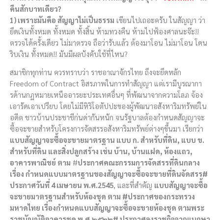
คืนสักบาทเดียว?
1) เพราะมันคือ สัญญาไม่เป็นธรรม
เขียนไปเถอะครับ ในสัญญา ว่า
ยึดเงินทั้งหมด ทั้งหมด ทั้งสิ้น ห้ามทวงคืน ห้ามไปฟ้องศาลนะจ๊ะ!!
ตรวจได้ครั้งเดียว ไม่มาตรวจ ถือว่ารับแล้ว ต้องมาโอน ไม่มาโอน โดน
ริบเงิน ทั้งหมด!! มันมีผลบังคับใช้ที่ไหน?
สมาชิกทุกท่าน ควรทราบว่า ราชอาณาจักรไทย ถึงจะยึดหลัก
Freedom of Contract อิสรภาพในการทำสัญญา แต่เรามีบูรณากา
รด้านกฏหมายเหนืออารยะประเทศอื่นๆ ที่พัฒนาจากความโลภ จ้อง
เอารัดเอาเปรียบ โดยไม่มีหิริโอตัปปะของผู้พัฒนาอสังหาริมทรัพย์ใน
อดีต ชาวบ้านประชาชีก่นด่ากันหนัก จนรัฐบาลต้องกำหนดสัญญาจะ
ซื้อจะขายสำหรับโครงการจัดสรรอสังหาริมทรัพย์ต่างๆขึ้นมา เรียกว่า
แบบสัญญาจะซื้อจะขายมาตรฐาน แบบ ก. สำหรับที่ดิน, แบบ ข.
สำหรับที่ดิน และสิ่งปลูกสร้าง เช่น บ้าน, บ้านแฝด, ห้องแถว,
อาคารพาณิชย์ ตาม
#
ประกาศคณะกรรมการจัดสรรที่ดินกลาง
เรื่อง กำหนดแบบมาตรฐานของสัญญาจะซื้อจะขายที่ดินจัดสรร#
ประกาศวันที่ 4 เมษายน พ.ศ.2545
, และที่สำคัญ
แบบสัญญาจะซื้อ
จะขายมาตรฐานสำหรับห้องชุด ตาม #ประกาศของกระทรวง
มหาดไทย เรื่องกำหนดแบบสัญญาจะซื้อจะขายห้องชุด ตามพระ
ราชบัญญัติอาคารชุด พ.ศ.๒๕๒๒# ประกาศลงราชกิจจาณุเบกษา