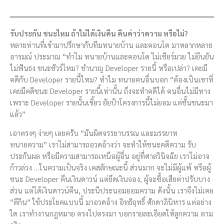
รับประกัน ชนะไหม ถ้าไม่ได้เงินคืน คืนค่าว่าความ หรือไม่?
หลายท่านที่เข้ามาปรึกษากับทีมทนายบ้าน และคอนโด มาหลากหลาย
อารมณ์ ประมาณ “ทำไม ทนายบ้านและคอนโด ไม่เชียร์มวย ไม่ยืนยัน
ไม่ฟันธง ชนะชัวร์ไหม? ชำนาญ Developer รายนี้ หรือเปล่า? เคยมี
คดีกับ Developer รายนี้ไหม? ทำไม ทนายคนอื่นบอก “ต้องเป็นเขาที่
เคยมีคดีชนะ Developer รายนี้เท่านั้น ถึงจะทำคดีได้ คนอื่นไม่มีทาง
เพราะ Developer รายนั้นเขี้ยว ยัยป้าโครงการนี้ไม่ยอม แต่ชั้นชนะมา
แล้ว”
เอาตรงๆ ง่ายๆ เลยครับ “มันผิดจรรยาบรรณ และมรรยาท
ทนายความ” เราไม่สามารถอวดอ้างว่า จะทำให้ชนะคดีความ รับ
ประกันผล หรือมีความสามารถเหนือผู้อื่น อยู่ที่ศาลวินิจฉัย เราไม่อาจ
ก้าวล่วง …ในความเป็นจริง เคสลักษณะนี้ ส่วนมาก จะไม่มีผู้แพ้ หรือผู้
ชนะ Developer คืนเงินดาวน์ แต่ยึดเงินจอง, ผู้จะซื้อเสียค่าปรับบาง
ส่วน แต่ได้เงินดาวน์คืน, ประนีประนอมยอมความ ดังนั้น เราจึงไม่เคย
“ตีกิน” ใช้ประโยคแบบนี้ มาอวดอ้าง อิทธิฤทธิ์ ศักดาภินิหาร แต่อย่าง
ใด เราทำงานกฎหมาย ตรงไปตรงมา บอกรายละเอียดให้ลูกความ ตาม