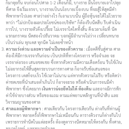
ก็มาคุยกัน จบก่อนไปศาล 1-2 เดือนก็มี, บางราย มีนโยบายเอาไปคุย
ที่ศาล จึงเริ่มเจรจา, บางรายเป็นนโยบายเบื้องบน ที่จะสู้ให้สุดมีคำ
พิพากษาไปเลย ศาลว่าอย่างไร ก็เอาแบบนั้น ผู้ถือหุ้นจะได้ไม่โวยวาย
หาว่า “ไม่ปกป้องผลประโยชน์ของบริษัท” ก็ต้องรีบนัดสืบ รีบดำเนิน
การไป, บางรายตัวตึงเปรี๊ยะ ไม่เจรจาใดใดทั้งสิ้น ดึงเวลาเต็มที่ นัด
แรกมกราคม นัดสองไปธันวาคม บอกผู้มีอำนาจไม่ว่าง เปลี่ยนทนาย
เป็นว่าเล่น ทุกเคส ทุกนัด ไม่เคยซ้ำหน้า
ความเร่งด่วน และความจำเป็นของตัวความ
: เมื่อคดีขึ้นสู่ศาล ศาล
ต้องให้มีการเจรจากันก่อน เป็นปกติที่ทางโครงการ หรือจำเลย จะ
เจรจาต่อรอง เสนอชดเชย ซึ่งหากตัวความมีความเดือดร้อน รีบใช้เงิน
ไม่อยากรอให้สิ้นสุดกระบวนการทางศาล ก็อาจรับข้อเสนอของ
โครงการ เคสก็จบเร็ว ใช้เวลาไม่นาน แต่หากตัวความไม่รีบ หรือคิดว่า
ค่าชดเชยที่นำเสนอต่ำเกินไป ก็อาจจะรอ หรือดำเนินการจนมีคำ
พิพากษา ซึ่งโดยมาก
เงินดาวน์จะยึดไม่ได้ ต้องคืน
และอาจมีการหัก
ค่าใช้จ่ายบางส่วน หรือของแถม ตามแต่พยานหลักฐานที่นำสืบ และ
วิจารณญาณของศาล
ศาลและผู้พิพากษา
: ศาลเดียวกัน โครงการเดียวกัน ต่างกันที่ท่านผู้
พิพากษา หลายครั้งก็พิพากษาไม่เหมือนกัน ตารางคิวงานก็ต่างกันไป
เพราะการทำนัดในแต่ละครั้ง ต้องดูตารางนัดหมายให้ตรงกัน ทั้งศาล,
ทนายโจทก์, และทนายจำเลย