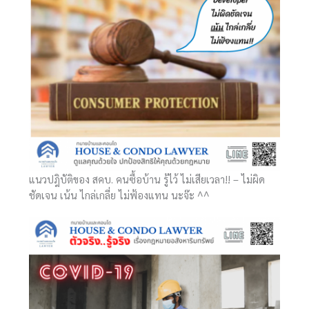
แนวปฎิบัติของ สคบ. คนซื้อบ้าน รู้ไว้ ไม่เสียเวลา!! – ไม่ผิด
ชัดเจน เน้น ไกล่เกลี่ย ไม่ฟ้องแทน นะจ๊ะ ^^