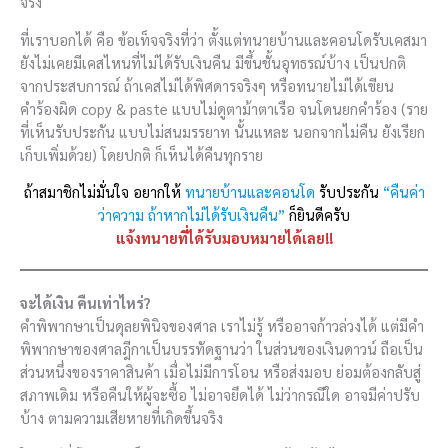
จริง
ที่เราบอกได้ คือ ข้อเท็จจริงที่ว่า ตั้งแต่ทนายบ้านและคอนโดรับเคสมา
ยังไม่เคยมีเคสไหนที่ไม่ได้รับเงินคืน มีขึ้นชั้นอุทธรณ์บ้าง เป็นปกติ
จากประสบการณ์ ถ้าเคสไม่ได้พิศดารจริงๆ หรือทนายไม่ได้เขียน
คำร้องผิด copy & paste แบบไม่ดูตาม้าตาเรือ จนโดนยกคำร้อง (ราย
ที่เห็นรับประกัน แบบไม่สนมรรยาท นั้นแหละ นอกจากไม่คืน ยังเรียก
เก็บเพิ่มด้วย) โดยปกติ ก็เห็นได้คืนทุกราย
ถ้าสมาชิกไม่มั่นใจ อยากให้
ทนายบ้านและคอนโด
รับประกัน
“คืนค่า
ว่าความ ถ้าหากไม่ได้รับเงินคืน”
ก็ยินดีครับ
แจ้งทนายที่ได้รับมอบหมายได้เลย!!
จะได้เงิน คืนเท่าไหร่?
คำพิพากษาเป็นดุลยพินิจของศาล เราไม่รู้ หรืออาจก้าวล่วงได้ แต่มีคำ
พิพากษาของศาลฎีกาเป็นบรรทัดฐานว่า ในส่วนของเงินดาวน์ ถือเป็น
ส่วนหนึ่งของราคาสินค้า เมื่อไม่มีการโอน หรือส่งมอบ ย่อมต้องกลับสู่
สภาพเดิม หรือคืนให้ผู้จะซื้อ ไม่อาจยึดได้ ไม่ว่ากรณีใด อาจมีค่าปรับ
บ้าง ตามความเสียหายที่เกิดขึ้นจริง