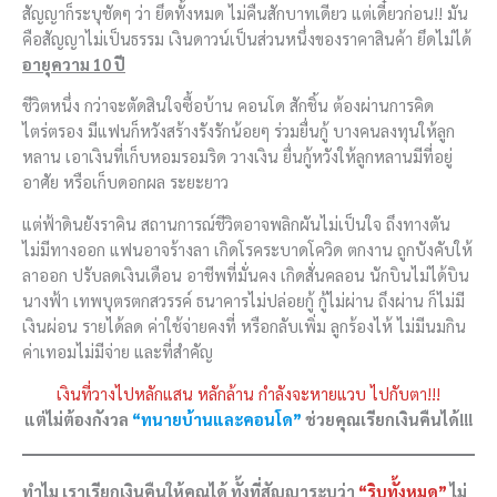
สัญญาก็ระบุชัดๆ ว่า ยึดทั้งหมด ไม่คืนสักบาทเดียว แต่เดี๋ยวก่อน!! มัน
คือสัญญาไม่เป็นธรรม เงินดาวน์เป็นส่วนหนึ่งของราคาสินค้า ยึดไม่ได้
อายุความ 10 ปี
ชีวิตหนึ่ง กว่าจะตัดสินใจซื้อบ้าน คอนโด สักชิ้น ต้องผ่านการคิด
ไตร่ตรอง มีแฟนก็หวังสร้างรังรักน้อยๆ ร่วมยื่นกู้ บางคนลงทุนให้ลูก
หลาน เอาเงินที่เก็บหอมรอมริด วางเงิน ยื่นกู้หวังให้ลูกหลานมีที่อยู่
อาศัย หรือเก็บดอกผล ระยะยาว
แต่ฟ้าดินยังราคิน สถานการณ์ชีวิตอาจพลิกผันไม่เป็นใจ ถึงทางตัน
ไม่มีทางออก แฟนอาจร้างลา เกิดโรคระบาดโควิด ตกงาน ถูกบังคับให้
ลาออก ปรับลดเงินเดือน อาชีพที่มั่นคง เกิดสั่นคลอน นักบินไม่ได้บิน
นางฟ้า เทพบุตรตกสวรรค์ ธนาคารไม่ปล่อยกู้ กู้ไม่ผ่าน ถึงผ่าน ก็ไม่มี
เงินผ่อน รายได้ลด ค่าใช้จ่ายคงที่ หรือกลับเพิ่ม ลูกร้องไห้ ไม่มีนมกิน
ค่าเทอมไม่มีจ่าย และที่สำคัญ
เงินที่วางไปหลักแสน หลักล้าน กำลังจะหายแวบ ไปกับตา!!!
แต่ไม่ต้องกังวล
“ทนายบ้านและคอนโด”
ช่วยคุณเรียกเงินคืนได้!!!
ทำไม เราเรียกเงินคืนให้คุณได้ ทั้งที่สัญญาระบุว่า
“ริบทั้งหมด”
ไม่