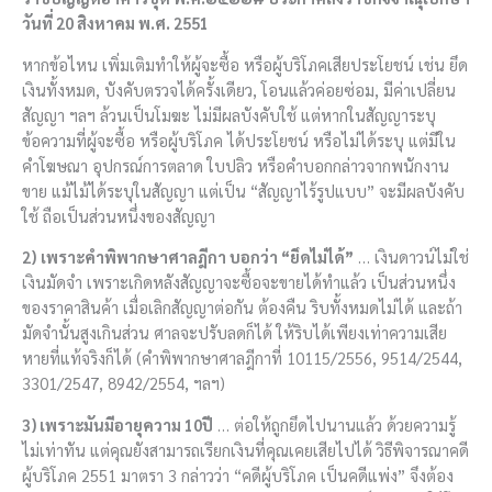
วันที่ 20 สิงหาคม พ.ศ. 2551
หากข้อไหน เพิ่มเติมทำให้ผู้จะซื้อ หรือผู้บริโภคเสียประโยชน์ เช่น ยึด
เงินทั้งหมด, บังคับตรวจได้ครั้งเดียว, โอนแล้วค่อยซ่อม, มีค่าเปลี่ยน
สัญญา ฯลฯ ล้วนเป็นโมฆะ ไม่มีผลบังคับใช้ แต่หากในสัญญาระบุ
ข้อความที่ผู้จะซื้อ หรือผู้บริโภค ได้ประโยชน์ หรือไม่ได้ระบุ แต่มีใน
คำโฆษณา อุปกรณ์การตลาด ใบปลิว หรือคำบอกกล่าวจากพนักงาน
ขาย แม้ไม้ได้ระบุในสัญญา แต่เป็น “สัญญาไร้รูปแบบ” จะมีผลบังคับ
ใช้ ถือเป็นส่วนหนึ่งของสัญญา
2)
เพราะคำพิพากษาศาลฎีกา บอกว่า “ยึดไม่ได้”
… เงินดาวน์ไม่ใช่
เงินมัดจำ เพราะเกิดหลังสัญญาจะซื้อจะขายได้ทำแล้ว เป็นส่วนหนึ่ง
ของราคาสินค้า เมื่อเลิกสัญญาต่อกัน ต้องคืน ริบทั้งหมดไม่ได้ และถ้า
มัดจำนั้นสูงเกินส่วน ศาลจะปรับลดก็ได้ ให้ริบได้เพียงเท่าความเสีย
หายที่แท้จริงก็ได้ (คำพิพากษาศาลฎีกาที่ 10115/2556, 9514/2544,
3301/2547, 8942/2554, ฯลฯ)
3) เพราะมันมีอายุความ 10ปี
… ต่อให้ถูกยึดไปนานแล้ว ด้วยความรู้
ไม่เท่าทัน แต่คุณยังสามารถเรียกเงินที่คุณเคยเสียไปได้ วิธีพิจารณาคดี
ผู้บริโภค 2551 มาตรา 3 กล่าวว่า “คดีผู้บริโภค เป็นคดีแพ่ง” จึงต้อง